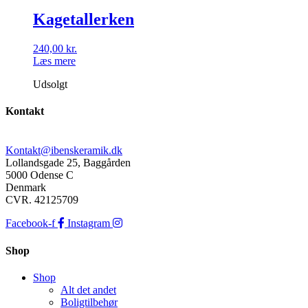
Kagetallerken
240,00
kr.
Læs mere
Udsolgt
Kontakt
Kontakt@ibenskeramik.dk
Lollandsgade 25, Baggården
5000 Odense C
Denmark
CVR. 42125709
Facebook-f
Instagram
Shop
Shop
Alt det andet
Boligtilbehør