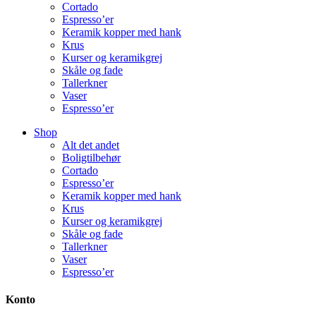
Cortado
Espresso’er
Keramik kopper med hank
Krus
Kurser og keramikgrej
Skåle og fade
Tallerkner
Vaser
Espresso’er
Shop
Alt det andet
Boligtilbehør
Cortado
Espresso’er
Keramik kopper med hank
Krus
Kurser og keramikgrej
Skåle og fade
Tallerkner
Vaser
Espresso’er
Konto