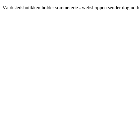
Videre
Værkstedsbutikken holder sommeferie - webshoppen sender dog ud h
til
indhold