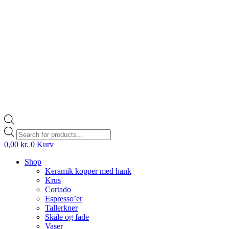
Products
search
0,00
kr.
0
Kurv
Shop
Keramik kopper med hank
Krus
Cortado
Espresso’er
Tallerkner
Skåle og fade
Vaser