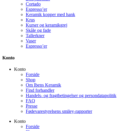
Cortado
Espresso’er
Keramik kopper med hank
Krus
Kurser og keramikgrej
Skåle og fade
Tallerkner
Vaser
Espresso’er
Konto
Konto
Forside
Shop
Om Ibens Keramik
Find forhandler
Handels- og fragtbetingelser og persondatapolitik
FAQ
Presse
Fødevarestyrelsens smiley-rapporter
Konto
Forside