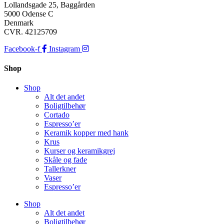
Lollandsgade 25, Baggården
5000 Odense C
Denmark
CVR. 42125709
Facebook-f
Instagram
Shop
Shop
Alt det andet
Boligtilbehør
Cortado
Espresso’er
Keramik kopper med hank
Krus
Kurser og keramikgrej
Skåle og fade
Tallerkner
Vaser
Espresso’er
Shop
Alt det andet
Boligtilbehør