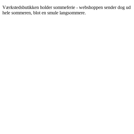
Videre
Værkstedsbutikken holder sommeferie - webshoppen sender dog ud
til
hele sommeren, blot en smule langsommere.
indhold