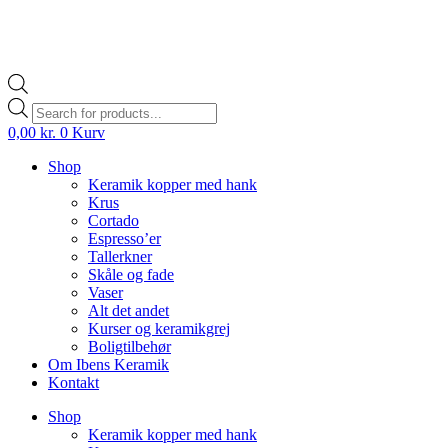
Products
search
0,00
kr.
0
Kurv
Shop
Keramik kopper med hank
Krus
Cortado
Espresso’er
Tallerkner
Skåle og fade
Vaser
Alt det andet
Kurser og keramikgrej
Boligtilbehør
Om Ibens Keramik
Kontakt
Shop
Keramik kopper med hank