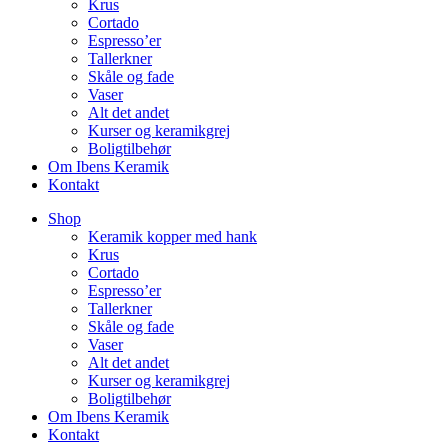
Krus
Cortado
Espresso’er
Tallerkner
Skåle og fade
Vaser
Alt det andet
Kurser og keramikgrej
Boligtilbehør
Om Ibens Keramik
Kontakt
Shop
Keramik kopper med hank
Krus
Cortado
Espresso’er
Tallerkner
Skåle og fade
Vaser
Alt det andet
Kurser og keramikgrej
Boligtilbehør
Om Ibens Keramik
Kontakt