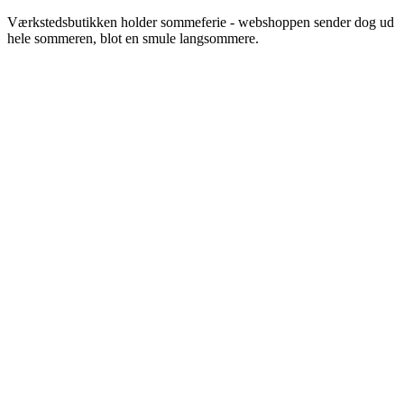
Videre
Værkstedsbutikken holder sommeferie - webshoppen sender dog ud
til
hele sommeren, blot en smule langsommere.
indhold