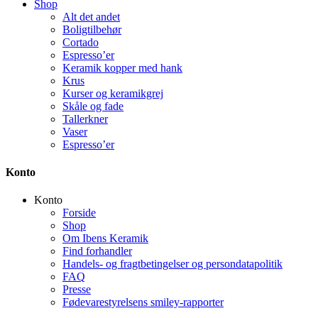
Shop
Alt det andet
Boligtilbehør
Cortado
Espresso’er
Keramik kopper med hank
Krus
Kurser og keramikgrej
Skåle og fade
Tallerkner
Vaser
Espresso’er
Konto
Konto
Forside
Shop
Om Ibens Keramik
Find forhandler
Handels- og fragtbetingelser og persondatapolitik
FAQ
Presse
Fødevarestyrelsens smiley-rapporter