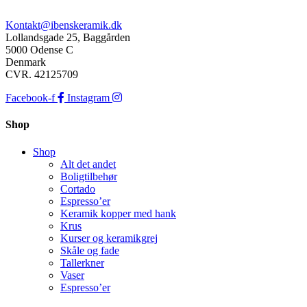
Kontakt@ibenskeramik.dk
Lollandsgade 25, Baggården
5000 Odense C
Denmark
CVR. 42125709
Facebook-f
Instagram
Shop
Shop
Alt det andet
Boligtilbehør
Cortado
Espresso’er
Keramik kopper med hank
Krus
Kurser og keramikgrej
Skåle og fade
Tallerkner
Vaser
Espresso’er