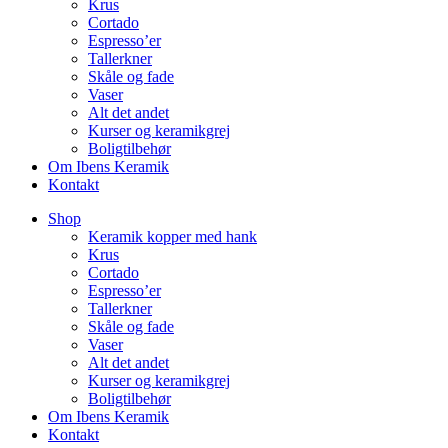
Krus
Cortado
Espresso’er
Tallerkner
Skåle og fade
Vaser
Alt det andet
Kurser og keramikgrej
Boligtilbehør
Om Ibens Keramik
Kontakt
Shop
Keramik kopper med hank
Krus
Cortado
Espresso’er
Tallerkner
Skåle og fade
Vaser
Alt det andet
Kurser og keramikgrej
Boligtilbehør
Om Ibens Keramik
Kontakt