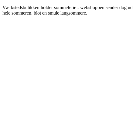
Videre
Værkstedsbutikken holder sommeferie - webshoppen sender dog ud
til
hele sommeren, blot en smule langsommere.
indhold